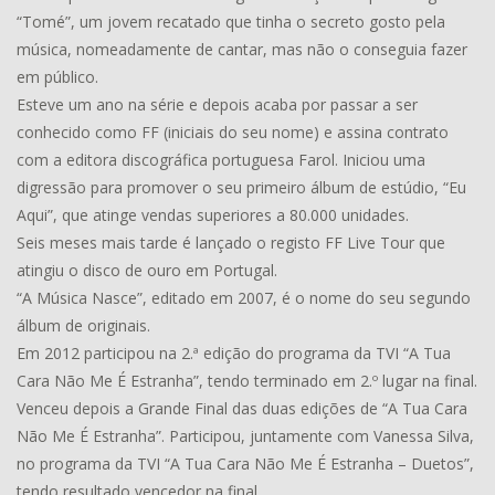
“Tomé”, um jovem recatado que tinha o secreto gosto pela
música, nomeadamente de cantar, mas não o conseguia fazer
em público.
Esteve um ano na série e depois acaba por passar a ser
conhecido como FF (iniciais do seu nome) e assina contrato
com a editora discográfica portuguesa Farol. Iniciou uma
digressão para promover o seu primeiro álbum de estúdio, “Eu
Aqui”, que atinge vendas superiores a 80.000 unidades.
Seis meses mais tarde é lançado o registo FF Live Tour que
atingiu o disco de ouro em Portugal.
“A Música Nasce”, editado em 2007, é o nome do seu segundo
álbum de originais.
Em 2012 participou na 2.ª edição do programa da TVI “A Tua
Cara Não Me É Estranha”, tendo terminado em 2.º lugar na final.
Venceu depois a Grande Final das duas edições de “A Tua Cara
Não Me É Estranha”. Participou, juntamente com Vanessa Silva,
no programa da TVI “A Tua Cara Não Me É Estranha – Duetos”,
tendo resultado vencedor na final.