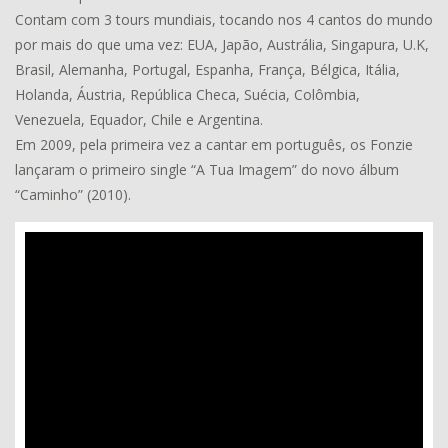
Contam com 3 tours mundiais, tocando nos 4 cantos do mundo
por mais do que uma vez: EUA, Japão, Austrália, Singapura, U.K,
Brasil, Alemanha, Portugal, Espanha, França, Bélgica, Itália,
Holanda, Áustria, República Checa, Suécia, Colômbia,
Venezuela, Equador, Chile e Argentina.
Em 2009, pela primeira vez a cantar em português, os Fonzie
lançaram o primeiro single “A Tua Imagem” do novo álbum
“Caminho” (2010).