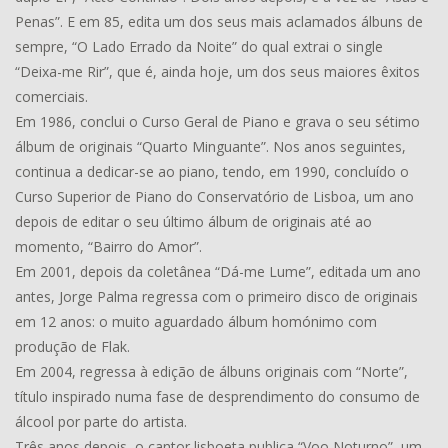
Penas”. E em 85, edita um dos seus mais aclamados álbuns de
sempre, “O Lado Errado da Noite” do qual extrai o single
“Deixa-me Rir”, que é, ainda hoje, um dos seus maiores êxitos
comerciais.
Em 1986, conclui o Curso Geral de Piano e grava o seu sétimo
álbum de originais “Quarto Minguante”. Nos anos seguintes,
continua a dedicar-se ao piano, tendo, em 1990, concluído o
Curso Superior de Piano do Conservatório de Lisboa, um ano
depois de editar o seu último álbum de originais até ao
momento, “Bairro do Amor”.
Em 2001, depois da coletânea “Dá-me Lume”, editada um ano
antes, Jorge Palma regressa com o primeiro disco de originais
em 12 anos: o muito aguardado álbum homónimo com
produção de Flak.
Em 2004, regressa à edição de álbuns originais com “Norte”,
título inspirado numa fase de desprendimento do consumo de
álcool por parte do artista.
Três anos depois, o cantor lisboeta publica “Voo Noturno”, um