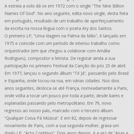
A estreia a solo dá-se em 1972 com o single “The Nine Billion
Names Of God”. No ano seguinte, edita novo single, desta feita
em português, resultado de um trabalho de aperfeiçoamento
da escrita na nossa língua com o poeta Ary dos Santos.
O primeiro LP, “Uma Viagem na Palma da Mão”, é lançado em
1975 e coincide com um período de intenso trabalho como
orquestrador (em que chegou a colaborar com Amália
Rodrigues), compositor e letrista. De registar ainda a sua
participação no primeiro Festival da Canção do pós 25 de abril.
Em 1977, lançou o segundo álbum “Té Já”, passando pelo Brasil
e Espanha, onde tocou na rua, em várias cidades. Nos dois
anos seguintes, desloca-se até França, nomeadamente a Paris,
onde volta a tocar um pouco por toda a parte, desde bares e
esplanadas passando pelo metropolitano. Em 79, novo
regresso ao nosso país, marcado com o terceiro álbum
“Qualquer Coisa Pá Música”. E em 82, depois de regressar
novamente de Paris, com a sua segunda mulher, grava um
duplo LP, “Acto Contínuo”. Dois anos depois, é a vez de “Asas e