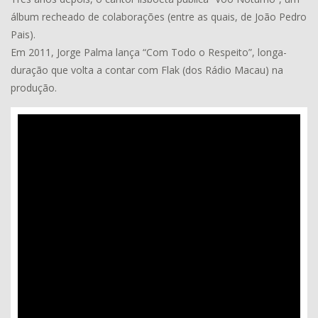
álbum recheado de colaborações (entre as quais, de João Pedro
Pais).
Em 2011, Jorge Palma lança “Com Todo o Respeito”, longa-
duração que volta a contar com Flak (dos Rádio Macau) na
produção.