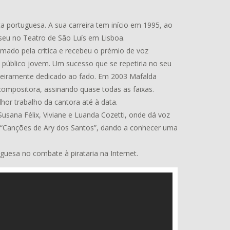
a portuguesa. A sua carreira tem início em 1995, ao
 seu no Teatro de São Luís em Lisboa.
lamado pela crítica e recebeu o prémio de voz
 público jovem. Um sucesso que se repetiria no seu
nteiramente dedicado ao fado. Em 2003 Mafalda
ompositora, assinando quase todas as faixas.
lhor trabalho da cantora até à data.
sana Félix, Viviane e Luanda Cozetti, onde dá voz
um “Canções de Ary dos Santos”, dando a conhecer uma
uesa no combate à pirataria na Internet.