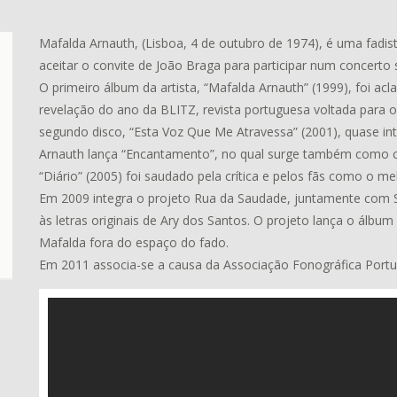
Mafalda Arnauth, (Lisboa, 4 de outubro de 1974), é uma fadist
aceitar o convite de João Braga para participar num concerto
O primeiro álbum da artista, “Mafalda Arnauth” (1999), foi ac
revelação do ano da BLITZ, revista portuguesa voltada para o
segundo disco, “Esta Voz Que Me Atravessa” (2001), quase i
Arnauth lança “Encantamento”, no qual surge também como c
“Diário” (2005) foi saudado pela crítica e pelos fãs como o me
Em 2009 integra o projeto Rua da Saudade, juntamente com Su
às letras originais de Ary dos Santos. O projeto lança o álb
Mafalda fora do espaço do fado.
Em 2011 associa-se a causa da Associação Fonográfica Portug