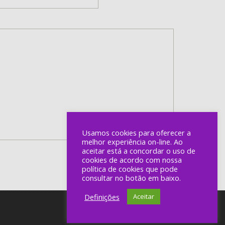
Usamos cookies para oferecer a
melhor experiência on-line. Ao
aceitar está a concordar o uso de
cookies de acordo com nossa
política de cookies que pode
consultar no botão em baixo.
Definições
Aceitar
Powered by auratus