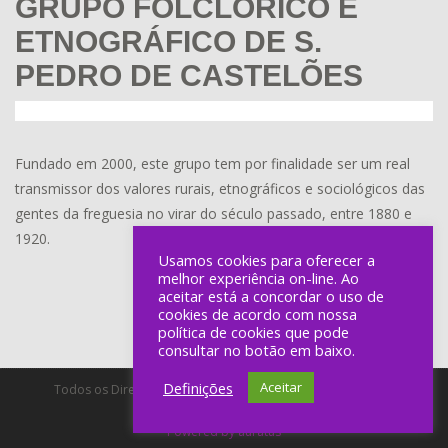
GRUPO FOLCLÓRICO E
ETNOGRÁFICO DE S.
PEDRO DE CASTELÕES
Fundado em 2000, este grupo tem por finalidade ser um real
transmissor dos valores rurais, etnográficos e sociológicos das
gentes da freguesia no virar do século passado, entre 1880 e
1920.
Usamos cookies para oferecer a
melhor experiência on-line. Ao
aceitar está a concordar o uso de
cookies de acordo com nossa
política de cookies que pode
consultar no botão em baixo.
Definições
Aceitar
Todos os Direitos Reservados a Lineu Ramos - Produção de
Espectáculos, Unip, Lda.
Powered by auratus