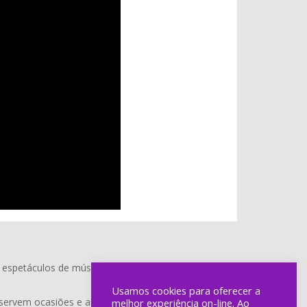
spetáculos de música folk e tradicional,
Usamos cookies para oferecer a
 servem ocasiões e ambientes diferentes. Os
melhor experiência on-line. Ao