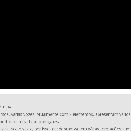
e 1994.
sos, várias vozes. Atualmente com 8 elementos, apresentam vários e
rtório da tradição portuguesa.
usical rica e vasta; por isso, desdobram-se em várias formações que