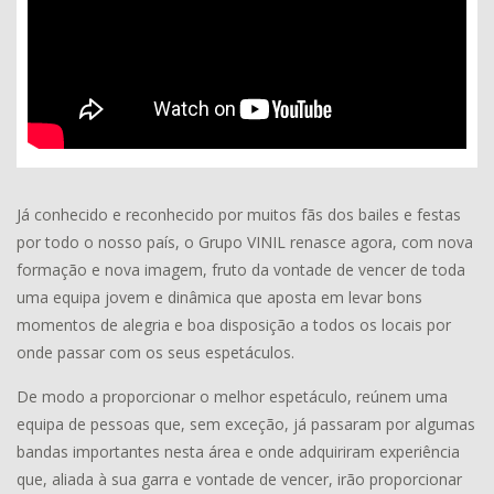
Já conhecido e reconhecido por muitos fãs dos bailes e festas
por todo o nosso país, o Grupo VINIL renasce agora, com nova
formação e nova imagem, fruto da vontade de vencer de toda
uma equipa jovem e dinâmica que aposta em levar bons
momentos de alegria e boa disposição a todos os locais por
onde passar com os seus espetáculos.
De modo a proporcionar o melhor espetáculo, reúnem uma
equipa de pessoas que, sem exceção, já passaram por algumas
bandas importantes nesta área e onde adquiriram experiência
que, aliada à sua garra e vontade de vencer, irão proporcionar