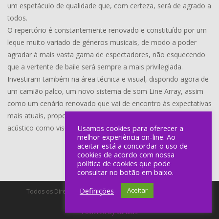
um espetáculo de qualidade que, com certeza, será de agrado a
todos.
O repertório é constantemente renovado e constituído por um
leque muito variado de géneros musicais, de modo a poder
agradar à mais vasta gama de espectadores, não esquecendo
que a vertente de baile será sempre a mais privilegiada.
Investiram também na área técnica e visual, dispondo agora de
um camião palco, um novo sistema de som Line Array, assim
como um cenário renovado que vai de encontro às expectativas
mais atuais, proporcionando um bom espetáculo tanto a nível
acústico como visual.
Usamos cookies para oferecer a
melhor experiência on-line. Ao
aceitar está a concordar o uso de
cookies de acordo com nossa
política de cookies que pode
consultar no botão em baixo.
Definições
Aceitar
Todos os Direitos Reservados a Lineu Ramos - Produção de
Espectáculos, Unip, Lda.
Powered by auratus