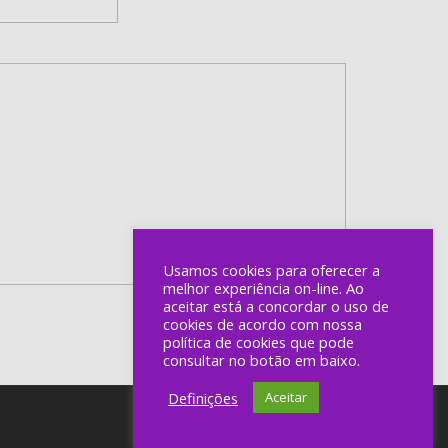
Usamos cookies para oferecer a
melhor experiência on-line. Ao
aceitar está a concordar o uso de
cookies de acordo com nossa
política de cookies que pode
consultar no botão em baixo.
Definições
Aceitar
Powered by auratus