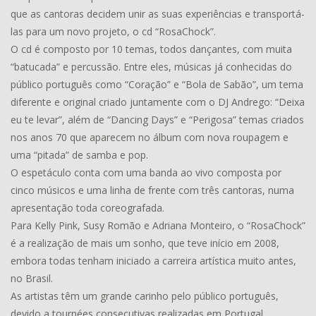
que as cantoras decidem unir as suas experiências e transportá-
las para um novo projeto, o cd “RosaChock”.
O cd é composto por 10 temas, todos dançantes, com muita
“batucada” e percussão. Entre eles, músicas já conhecidas do
público português como “Coração” e “Bola de Sabão”, um tema
diferente e original criado juntamente com o DJ Andrego: “Deixa
eu te levar”, além de “Dancing Days” e “Perigosa” temas criados
nos anos 70 que aparecem no álbum com nova roupagem e
uma “pitada” de samba e pop.
O espetáculo conta com uma banda ao vivo composta por
cinco músicos e uma linha de frente com três cantoras, numa
apresentação toda coreografada.
Para Kelly Pink, Susy Romão e Adriana Monteiro, o “RosaChock”
é a realização de mais um sonho, que teve início em 2008,
embora todas tenham iniciado a carreira artística muito antes,
no Brasil.
As artistas têm um grande carinho pelo público português,
devido a tournées consecutivas realizadas em Portugal