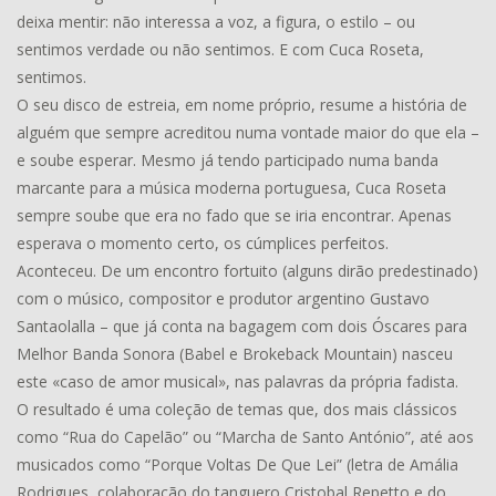
deixa mentir: não interessa a voz, a figura, o estilo – ou
sentimos verdade ou não sentimos. E com Cuca Roseta,
sentimos.
O seu disco de estreia, em nome próprio, resume a história de
alguém que sempre acreditou numa vontade maior do que ela –
e soube esperar. Mesmo já tendo participado numa banda
marcante para a música moderna portuguesa, Cuca Roseta
sempre soube que era no fado que se iria encontrar. Apenas
esperava o momento certo, os cúmplices perfeitos.
Aconteceu. De um encontro fortuito (alguns dirão predestinado)
com o músico, compositor e produtor argentino Gustavo
Santaolalla – que já conta na bagagem com dois Óscares para
Melhor Banda Sonora (Babel e Brokeback Mountain) nasceu
este «caso de amor musical», nas palavras da própria fadista.
O resultado é uma coleção de temas que, dos mais clássicos
como “Rua do Capelão” ou “Marcha de Santo António”, até aos
musicados como “Porque Voltas De Que Lei” (letra de Amália
Rodrigues, colaboração do tanguero Cristobal Repetto e do