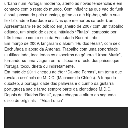
urbana num Portugal moderno, atento às novas tendências e em
contacto com o resto do mundo. Com influências que vão do funk
à soul, passando pelo dubstep, grime ou até hip-hop, são a sua
flexibilidade e liberdade criativas que melhor os caracterizam.
Apresentaram-se ao público em janeiro de 2007 com um trabalho
editado, um single de estreia intitulado “Plutão”, composto por
três temas e com o selo da Enchufada Record Label.
Em março de 2009, lançaram o álbum “Ruídos Reais”, com selo
Enchufada e apoio da Antena3. Trabalho com uma sonoridade
multifacetada, toca todos os espectros do género “Urban Music”,
tornando-se uma viagem entre Lisboa e o resto dos países que
Portugal tocou direta ou indiretamente.
Em maio de 2011 chegou ao éter “Dai-me Forças”, um tema que
revela a essência de M.D.C. (Macacos do Chinês). A força do
dubstep, a portugalidade das palavras e o cunho da guitarra
portuguesa são e farão sempre parte da identidade M.D.C.
Depois de “Ruídos Reais”, agora chegou a altura do segundo
disco de originais – “Vida Louca”.