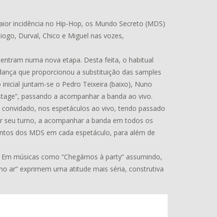
ior incidência no Hip-Hop, os Mundo Secreto (MDS)
go, Durval, Chico e Miguel nas vozes,
entram numa nova etapa. Desta feita, o habitual
nça que proporcionou a substituição das samples
 inicial juntam-se o Pedro Teixeira (baixo), Nuno
ckstage”, passando a acompanhar a banda ao vivo.
 convidado, nos espetáculos ao vivo, tendo passado
r seu turno, a acompanhar a banda em todos os
entos dos MDS em cada espetáculo, para além de
e. Em músicas como “Chegámos à party” assumindo,
o ar” exprimem uma atitude mais séria, construtiva