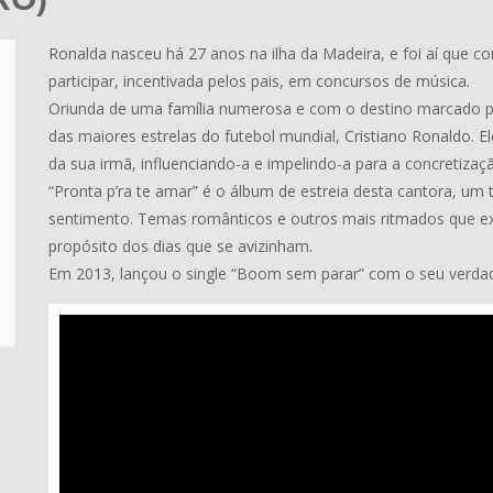
Ronalda nasceu há 27 anos na ilha da Madeira, e foi aí que c
participar, incentivada pelos pais, em concursos de música.
Oriunda de uma família numerosa e com o destino marcado p
das maiores estrelas do futebol mundial, Cristiano Ronaldo. El
da sua irmã, influenciando-a e impelindo-a para a concretizaç
“Pronta p’ra te amar” é o álbum de estreia desta cantora, um
sentimento. Temas românticos e outros mais ritmados que exp
propósito dos dias que se avizinham.
Em 2013, lançou o single “Boom sem parar” com o seu verd