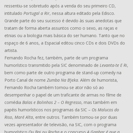
ressentiu-se sobretudo após a venda do seu primeiro CD,
intitulado
Portugal a Rir
, nessa altura editado pela Edisco.
Grande parte do seu sucesso é devido às suas anedotas que
tratam de forma aberta assuntos como o sexo, as raças e
etnias ou a biologia mais básica do ser humano. Tanto que no
espaço de 6 anos, a Espacial editou cinco CDs e dois DVDs do
artista.
Fernando Rocha fez, também, parte de um programa
humorístico transmitido pela SIC denominado de
Levanta-te E Ri
,
bem como parte de outro programa de stand-up comedy na
Porto Canal de nome
Zumba Na B’jeka
. Além de humorista,
Fernando Rocha também tornou-se ator não só ao
desempenhar o papel de um traficante de armas no filme de
comédia
Balas e Bolinhos 2 – O Regresso
, mas também em
papéis humorísticos nos programas da SIC –
Os Malucos do
Riso
,
Maré Alta
, entre outros. Também tornou-se por duas
vezes apresentador de televisão, na SIC, com o programa
humorístico
Ou Bai ou Rocha
e o concurso
A Ganhar é que a