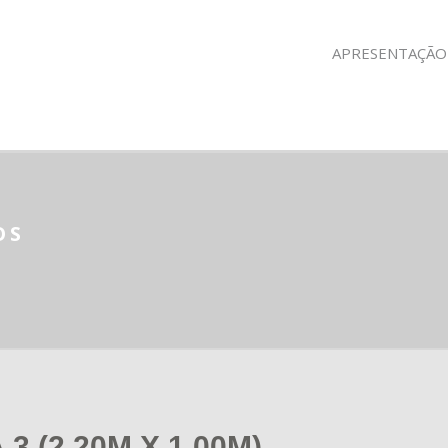
APRESENTAÇÃO
OS
 (2,20M X 1,00M)