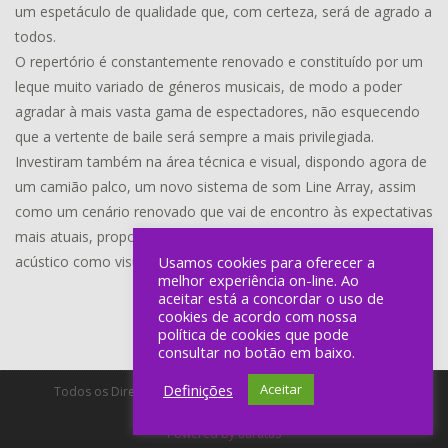
um espetáculo de qualidade que, com certeza, será de agrado a
todos.
O repertório é constantemente renovado e constituído por um
leque muito variado de géneros musicais, de modo a poder
agradar à mais vasta gama de espectadores, não esquecendo
que a vertente de baile será sempre a mais privilegiada.
Investiram também na área técnica e visual, dispondo agora de
um camião palco, um novo sistema de som Line Array, assim
como um cenário renovado que vai de encontro às expectativas
mais atuais, proporcionando um bom espetáculo tanto a nível
acústico como visual.
Usamos cookies para oferecer a
melhor experiência on-line. Ao
aceitar está a concordar o uso de
cookies de acordo com nossa
política de cookies que pode
consultar no botão em baixo.
Definições
Aceitar
Todos os Direitos Reservados a Lineu Ramos - Produção de
Espectáculos, Unip, Lda.
Powered by auratus