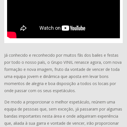
Já conhecido e reconhecido por muitos fãs dos bailes e festas
por todo o nosso país, o Grupo VINIL renasce agora, com nova
formação e nova imagem, fruto da vontade de vencer de toda
uma equipa jovem e dinâmica que aposta em levar bons
momentos de alegria e boa disposição a todos os locais por
onde passar com os seus espetáculos.
De modo a proporcionar o melhor espetáculo, reúnem uma
equipa de pessoas que, sem exceção, já passaram por algumas
bandas importantes nesta área e onde adquiriram experiência
que, aliada à sua garra e vontade de vencer, irão proporcionar