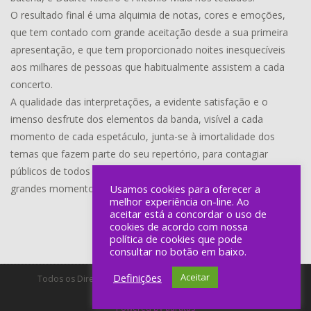
O resultado final é uma alquimia de notas, cores e emoções,
que tem contado com grande aceitação desde a sua primeira
apresentação, e que tem proporcionado noites inesquecíveis
aos milhares de pessoas que habitualmente assistem a cada
concerto.
A qualidade das interpretações, a evidente satisfação e o
imenso desfrute dos elementos da banda, visível a cada
momento de cada espetáculo, junta-se à imortalidade dos
temas que fazem parte do seu repertório, para contagiar
públicos de todos os tipos e todas as idades, numa viagem a
grandes momentos de som, luz e verdadeira magia musical.
Usamos cookies para oferecer a
melhor experiência on-line. Ao
aceitar está a concordar o uso de
cookies de acordo com nossa
política de cookies que pode
consultar no botão em baixo.
Definições
Aceitar
Todos os Direitos Reservados a Lineu Ramos - Produção de
Espectáculos, Unip, Lda.
Powered by auratus